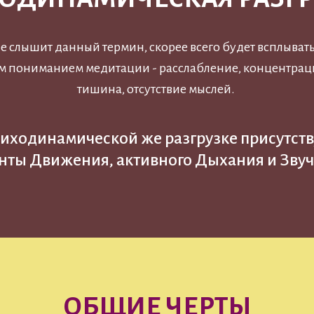
ые слышит данный термин, скорее всего будет всплыват
им пониманием медитации - расслабление, концентрац
тишина, отсутствие мыслей.
сиходинамической же разгрузке присутст
нты Движения, активного Дыхания и Зву
ОБЩИЕ ЧЕРТЫ