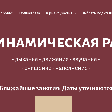
доровье
Научная база
Вариант участия
Выбрать медита
намическая р
- дыхание - движение - звучание -
- очищение - наполнение -
Ближайшие занятия: Даты уточняютс