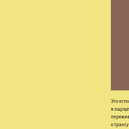
Это ест
в ощуще
пережив
к трансу