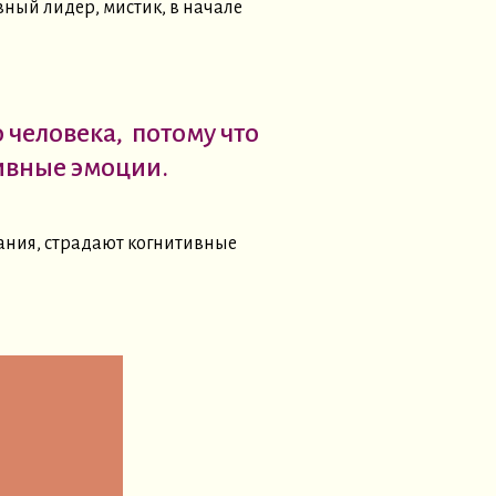
ный лидер, мистик, в начале
 человека,
потому что
тивные эмоции.
вания, страдают когнитивные