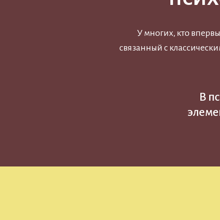
У многих, кто вперв
связанный с классическ
В п
элеме