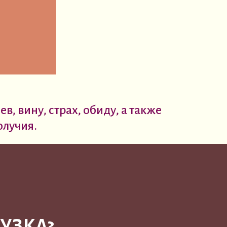
в, вину, страх, обиду, а также
олучия.
УЗКА?