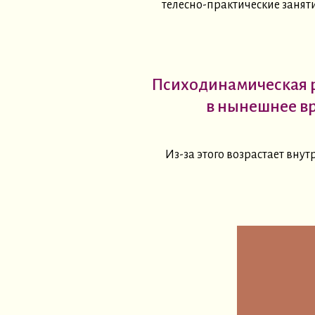
телесно-практические занят
Психодинамическая р
в нынешнее в
Из-за этого возрастает вну