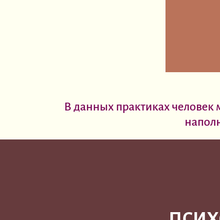
В данных практиках человек мо
наполн
ПСИХ