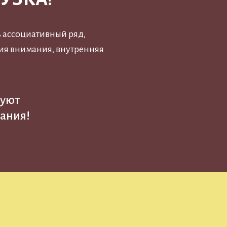
ь ассоциативный ряд,
ия внимания, внутренняя
вуют
чания!